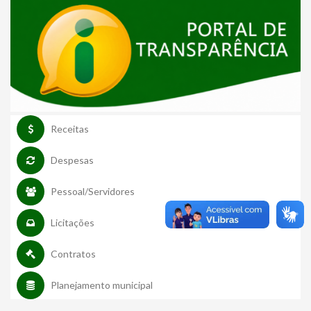
Receitas
Despesas
Pessoal/Servidores
Licitações
Contratos
Planejamento municipal