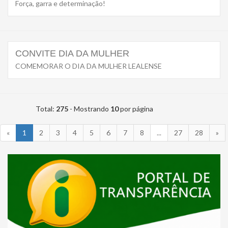
Força, garra e determinação!
CONVITE DIA DA MULHER
COMEMORAR O DIA DA MULHER LEALENSE
Total:
275
- Mostrando
10
por página
«
1
2
3
4
5
6
7
8
...
27
28
»